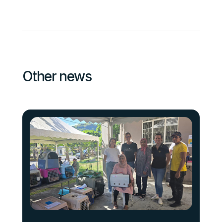
O
t
h
e
r
n
e
w
s